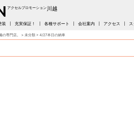
アクセルプロモーション
川越
塗装
充実保証！
各種サポート
会社案内
アクセス
ス
備の専門店。
>
未分類
>
4/27本日の納車