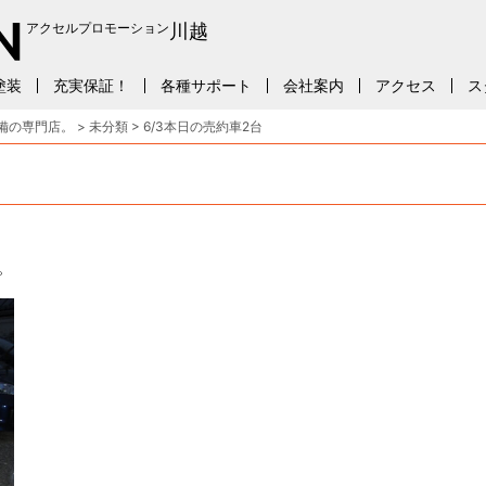
アクセルプロモーション
川越
塗装
充実保証！
各種サポート
会社案内
アクセス
ス
備の専門店。
>
未分類
>
6/3本日の売約車2台
。