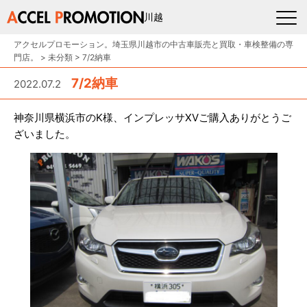
川越
アクセルプロモーション。埼玉県川越市の中古車販売と買取・車検整備の専
門店。
>
未分類
>
7/2納車
7/2納車
2022.07.2
神奈川県横浜市のK様、インプレッサXVご購入ありがとうご
ざいました。