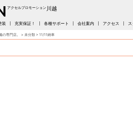
アクセルプロモーション
川越
塗装
充実保証！
各種サポート
会社案内
アクセス
ス
備の専門店。
>
未分類
>
11/11納車
。