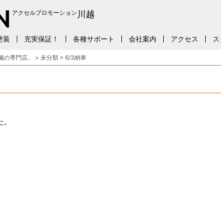
アクセルプロモーション
川越
塗装
充実保証！
各種サポート
会社案内
アクセス
ス
備の専門店。
>
未分類
>
6/3納車
た。