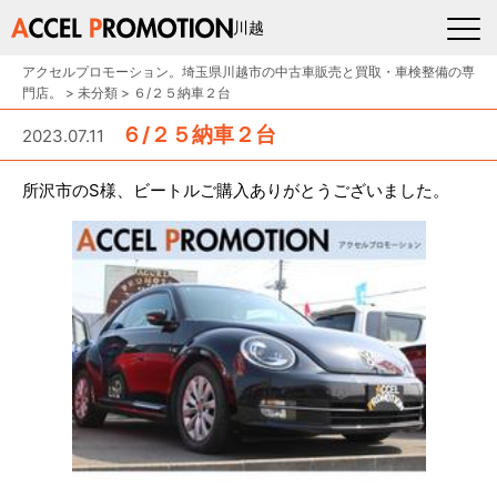
川越
アクセルプロモーション。埼玉県川越市の中古車販売と買取・車検整備の専
門店。
>
未分類
>
６/２５納車２台
６/２５納車２台
2023.07.11
所沢市のS様、ビートルご購入ありがとうございました。