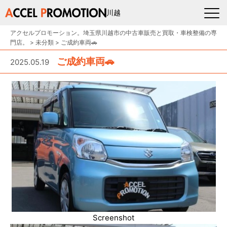
川越
アクセルプロモーション。埼玉県川越市の中古車販売と買取・車検整備の専
門店。
>
未分類
>
ご成約車両🚗
ご成約車両🚗
2025.05.19
Screenshot